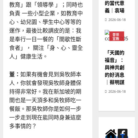
的當代意
教育」跟「領導學 」；同時也
義｜袁瑒
負責 一些小型企業，如教育中
2026-06-18
心、幼兒園、學生中心等等的
運作，最後比較調皮的是：我
普世
是奉行一日一餐的「間歇性斷
宣教
神學
食者」， 關注「身、心、靈全
教育
「天國的
人」健康生活。
福音」：
與神共創
董：
如果有機會見到吳牧師本
的好消息
｜蔡明謀
人，你就會發現吳牧師身體保
持得非常好。我在新加坡的期
2026-06-18
間也是一天頂多和吳牧師吃一
餐飯。那吳牧師你是如何一步
一步走到現在能同時身兼這麼
多事情的？