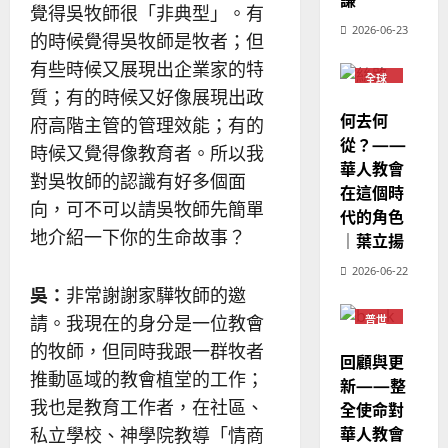
覺得吳牧師很「非典型」。有
2026-06-23
的時候覺得吳牧師是牧者；但
有些時候又展現出企業家的特
全球
華人
質；有的時候又好像展現出政
教會
何去何
府高階主管的管理效能；有的
普世
宣教
從？——
時候又覺得像教育者。所以我
華人教會
對吳牧師的認識有好多個面
在這個時
向，可不可以請吳牧師先簡單
代的角色
地介紹一下你的生命故事？
｜葉立揚
2026-06-22
吳：
非常謝謝家驊牧師的邀
請。我現在的身分是一位教會
普世
宣教
的牧師，但同時我跟一群牧者
回顧與更
推動區域的教會植堂的工作；
新——整
我也是教育工作者，在社區、
全使命對
華人教會
私立學校、神學院教導「情商