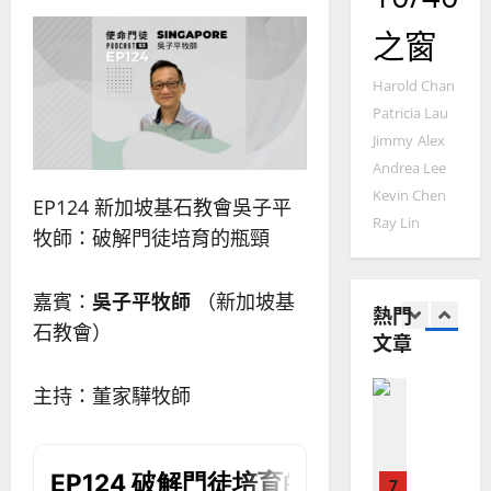
4
王
林
｜
之窗
永
傳
葉
普世宣教
信
福
大
差
Harold Chan
音
銘
傳
的
Patricia Lau
2025-
過
可
02-
Jimmy
Alex
2025-
5
來
18
行
02-
Andrea Lee
人
策
18
Kevin Chen
普世宣教
EP124 新加坡基石教會吳子平
的
略
Ray Lin
馬
佳
｜
牧師：破解門徒培育的瓶頸
來
美
黃
西
見
約
嘉賓：
吳子平牧師
（新加坡基
6
亞
證
瑟
熱門
華
｜
石教會）
文章
普世宣教
人
歐
2025-
德
的
陽
02-
主持：董家驊牧師
國
農
瑞
20
華
曆
萍
7
人
新
宣
年
2025-
教會發展