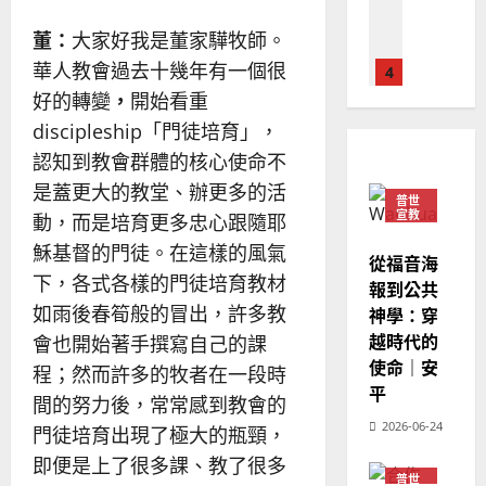
｜
斯
思
4
王
林
｜
董：
大家好我是董家驊牧師。
永
傳
葉
華人教會過去十幾年有一個很
普世宣教
信
福
大
好的轉變­
，
開始看重
差
音
銘
傳
的
discipleship「門徒培育」，
2025-
過
可
02-
認知到教會群體的核心使命不
2025-
5
來
18
行
02-
是蓋更大的教堂、辦更多的活
人
策
普世
18
普世宣教
宣教
動，而是培育更多忠心跟隨耶
的
略
馬
佳
｜
穌基督的門徒。在這樣的風氣
從福音海
來
美
黃
下，各式各樣的門徒培育教材
報到公共
西
見
約
如雨後春筍般的冒出，許多教
神學：穿
6
亞
證
瑟
華
越時代的
｜
會也開始著手撰寫自己的課
普世宣教
人
歐
使命｜安
程；然而許多的牧者在一段時
2025-
德
的
陽
平
02-
間的努力後，常常感到教會的
國
農
瑞
20
2026-06-24
華
門徒培育出現了極大的瓶頸，
曆
萍
7
人
新
即便是上了很多課、教了很多
宣
年
普世