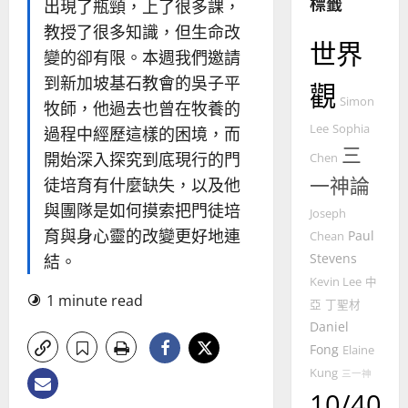
標籤
門徒培育
出現了瓶頸，上了很多課，
經
余
20
如
歷
教授了很多知識，但生命改
自
何
世界
｜
力
變的卻有限。本週我們邀請
以
1
吳
到新加坡基石教會的吳子平
國
觀
振
2025-
Simon
普世宣教
度
牧師，他過去也曾在牧養的
忠
02-
思
福
、
Lee
Sophia
18
過程中經歷這樣的困境，而
維
音
溫
三
開始深入探究到底現行的門
Chen
建
未
淑
一神論
徒培育有什麼缺失，以及他
2
造
及
芳
地
之
與團隊是如何摸索把門徒培
Joseph
普世宣教
方
民
2025-
育與身心靈的改變更好地連
Paul
Chean
神學教育
堂
的
02-
Stevens
結。
宣
會
定
20
教
Kevin Lee
中
？
義
1 minute read
的
3
、
亞
丁聖材
整
現
Daniel
2024-
普世宣教
全
況
01-
Fong
Elaine
使
向
09
及
Kung
三一神
命
穆
反
10/40
｜
斯
思