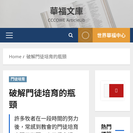
4
王
林
Skip
永
傳
華福文庫
to
普世宣教
信
福
content
差
音
CCCOWE ArticleLib
傳
的
2025-
過
可
02-
世界華福中心
Primary
5
來
18
行
Menu
人
策
普世宣教
的
略
Home
破解門徒培育的瓶頸
馬
佳
｜
來
美
黃
西
見
約
6
亞
證
瑟
門徒培育
華
｜
Search
破解門徒培育的瓶
普世宣教
人
歐
2025-
for:
德
的
陽
02-
Search
頸
國
農
瑞
20
華
曆
萍
7
人
新
許多牧者在一段時間的努力
宣
年
2025-
熱門
後，常感到教會的門徒培育
教會發展
教
｜
02-