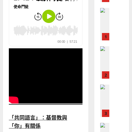
教
｜
02-
門徒培育
經
余
20
如
歷
自
何
｜
力
以
1
吳
國
振
2025-
普世宣教
度
忠
02-
思
福
、
18
維
音
溫
建
未
淑
2
造
及
芳
地
之
普世宣教
方
民
2025-
神學教育
堂
的
02-
宣
會
定
20
教
？
義
的
3
、
整
現
2024-
普世宣教
全
況
01-
「共同語言」：基督教與
使
向
09
及
「你」有關係
命
穆
反