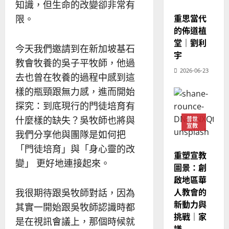
2025-
知識，但生命的改變卻非常有
宣教
教
｜
02-
重思當代
限。
經
余
20
的佈道植
歷
自
堂｜劉利
｜
力
今天我們邀請到在新加坡基石
吳
宇
教會牧養的吳子平牧師，他過
振
2025-
2026-06-23
忠
去也曾在牧養的過程中感到這
02-
、
18
樣的瓶頸跟無力感，進而開始
溫
探究：到底現行的門徒培育有
淑
什麼樣的缺失？吳牧師也將與
普世
芳
宣教
我們分享他與團隊是如何把
2025-
「門徒培育」與「身心靈的改
重塑宣教
02-
變」 更好地連接起來。
20
圖景：創
啟地區華
人教會的
我很期待跟吳牧師對話，因為
新動力與
其實一開始跟吳牧師認識時都
挑戰｜家
是在視訊會議上，那個時候就
謙