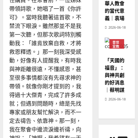
華人教會
帶領詩歌，她唱了一首《你許
的當代意
可》。當時我聽著這首歌，不
義｜袁瑒
禁流下眼淚。雖然那並不是我
2026-06-18
第一次聽，但那次歌詞特別觸
動我：「誰肯放棄自救，才將
普世
宣教
救恩釋透。」那一刻我深受感
神學
教育
「天國的
動，好像有人提醒我，有時我
福音」：
與神距離很遠，不懂感恩，甚
與神共創
至很多事情都沒有先尋求神的
的好消息
帶領。就像你剛才提到的，我
｜蔡明謀
得過十大傑青，完成了許多成
2026-06-18
就；但遇到問題時，總是先找
專家或朋友幫忙解決，而不一
定去禱告、依靠神。那一刻，
我在聚會中邊流淚邊祈禱，向
神說：「神啊，我希望有一天