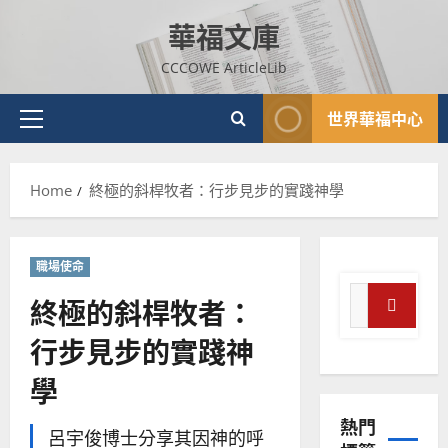
Skip
差
音
華福文庫
to
傳
的
2025-
content
過
可
02-
CCCOWE ArticleLib
5
來
18
行
人
策
世界華福中心
普世宣教
的
Primary
略
馬
佳
｜
Menu
來
美
黃
Home
終極的斜桿牧者：行步見步的實踐神學
西
見
約
6
亞
證
瑟
華
｜
普世宣教
人
歐
2025-
職場使命
德
的
陽
02-
Search
國
終極的斜桿牧者：
農
瑞
20
for:
華
曆
萍
Search
行步見步的實踐神
7
人
新
宣
年
2025-
學
教會發展
教
｜
02-
門徒培育
經
余
20
熱門
如
歷
自
呂宇俊博士分享其因神的呼