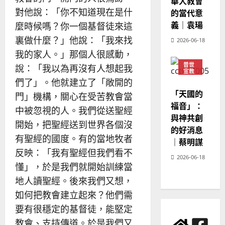
華人教會
對他說：「你不知道現在是什
的當代意
義｜袁瑒
麼時候嗎？你一個基督徒來這
裏做什麼？」他說：「我來找
2026-06-18
我的家人。」那個人很感動，
普世
說：「我以為再沒有人想起我
宣教
們了」。他就建立了「敞開的
神學
教育
「天國的
門」機構，關心在受苦教會當
福音」：
中被忽視的人。我們從送聖經
與神共創
開始，把聖經送到世界各個沒
的好消息
有聖經的國度。有的當地牧者
｜蔡明謀
反映：「我有聖經但我們看不
2026-06-18
懂」，於是我們就開始訓練當
地人讀聖經。後來我們又想，
如何把教會建立起來？他們需
要有很穩定的基督徒，能堅定
教會、支持傳道。於是我們又