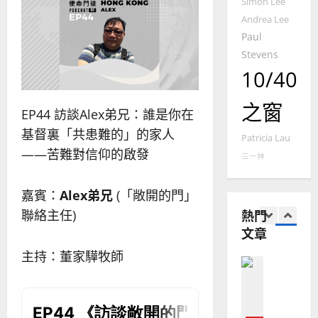
Simon Lee
經
余
20
如
歷
Andrea Lee
自
何
｜
Paul
力
以
1
吳
Stevens
國
振
2025-
10/40
普世宣教
度
忠
02-
思
福
、
18
之窗
維
音
EP44 訪談Alex弟兄：誰是你在
溫
建
未
淑
基督裏「共患難的」的家人
Patricia Lau
2
造
及
芳
——苦難對信仰的啟發
地
之
三一神
普世宣教
方
民
2025-
神學教育
堂
的
02-
嘉賓：
Alex弟兄
(「敞開的門」
宣
會
定
20
熱門
聯絡主任)
教
？
義
文章
的
3
、
整
現
2024-
主持：董家驊牧師
普世宣教
全
況
01-
使
向
09
及
命
穆
反
｜
斯
思