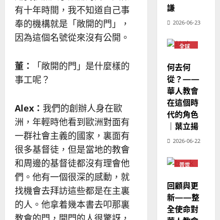
教
謙
｜
有十年時間，我不知道自己事
02-
經
余
20
奉的機構就是「敞開的門」，
2026-06-23
歷
自
因為這個名號從來沒有公開。
｜
力
全球
吳
華人
振
教會
2025-
董：
「敞開的門」是什麼樣的
何去何
普世
忠
02-
宣教
從？——
事工呢？
、
18
華人教會
溫
在這個時
淑
Alex
：
我們的創辦人身在歐
代的角色
芳
洲，年輕時他看到歐洲對面有
｜葉立揚
一群社會主義的國家，裏面有
2025-
2026-06-22
02-
很多基督徒，但是當地的教會
20
和周邊的基督徒都沒有理會他
普世
宣教
們。他有一個很深的感動，就
回顧與更
找機會去拜訪這些都是在主裏
新——整
的人。他拿着幾本書去叩那裏
全使命對
教會的門，開門的人很驚訝，