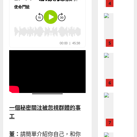
4
王
林
｜
永
傳
葉
普世宣教
信
福
大
差
音
銘
傳
的
2025-
過
可
02-
2025-
5
來
18
行
02-
人
策
18
普世宣教
的
略
馬
佳
｜
來
美
黃
西
見
約
6
亞
證
瑟
華
｜
普世宣教
人
歐
2025-
德
的
陽
02-
一個秘密關注被忽視群體的事
國
農
瑞
20
工
華
曆
萍
7
人
新
宣
年
2025-
董：
請簡單介紹你自己，和你
教會發展