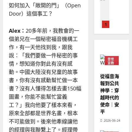
教
｜
02-
門徒培育
如何加入「敞開的門」（Open
經
余
20
如
歷
Door）這個事工？
自
何
｜
力
以
1
吳
Alex
：
20多年前，我教會的一
國
振
2025-
普世宣教
度
個弟兄在一個秘密福音機構工
忠
02-
思
福
、
18
作，有一天他找到我，跟我
維
音
溫
說：「我們要做一件秘密的事
建
未
淑
普世
2
造
情，想知道你對此有沒有感
及
宣教
芳
地
之
動。中國大陸沒有兒童的故事
普世宣教
從福音海
方
民
2025-
書，你有沒有感動幫忙做一本
神學教育
堂
報到公共
的
02-
宣
書？沒有人懂得怎樣去畫150幅
會
定
神學：穿
20
教
？
義
圖畫，你能不能幫忙當義
越時代的
的
3
、
使命｜安
工？」我向他要了樣本來看，
整
現
2024-
平
原來全部都是世界名畫，根本
普世宣教
全
況
01-
使
向
不可能做到。後來他牽線讓他
2026-06-24
09
及
命
穆
反
的經理與我聯繫上了。經理帶