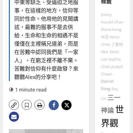
林
標籤
中東等缺乏、受逼迫之地服
永
傳
事，在這樣的地方，信仰等
普世宣教
信
福
Jimmy
同於性命。他用他的見聞講
差
音
Harold Chan
傳
的
述，最難的服事不是去供
2025-
Elaine Kung
過
可
02-
給，生命和生命的相遇不是
中亞
Kevin
5
來
18
行
僅僅在主裡稱兄道弟，而是
人
Chen
丁聖材
策
普世宣教
的
在苦難中認同我們是「一家
略
Alex
Kevin
馬
佳
｜
人」，在窮乏裡不離不棄。
Lee
Sophia
來
美
黃
Chen
Joseph
苦難對信仰有什麼啟發？來
西
見
約
Chean
聽聽Alex的分享吧！
6
亞
證
瑟
Daniel
華
｜
普世宣教
Fong
1 minute read
Ray
人
歐
2025-
德
三一
的
陽
02-
Lin
國
農
瑞
20
世
神論
華
曆
萍
7
人
新
界觀
宣
年
2025-
教會發展
教
｜
02-
門徒培育