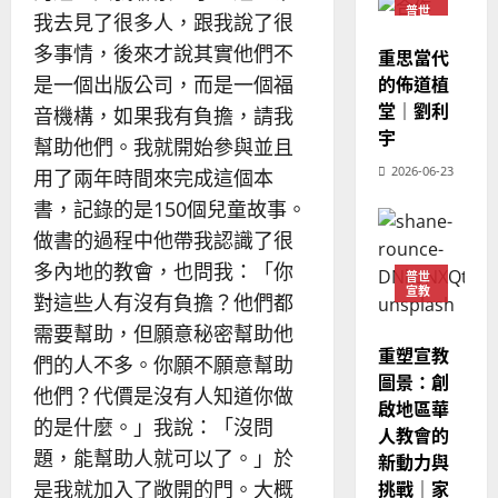
｜
斯
思
普世
我去見了很多人，跟我說了很
4
宣教
王
林
｜
多事情，後來才說其實他們不
永
傳
重思當代
葉
普世宣教
信
福
的佈道植
是一個出版公司，而是一個福
大
差
音
銘
堂｜劉利
音機構，如果我有負擔，請我
傳
的
2025-
宇
幫助他們。我就開始參與並且
過
可
02-
2025-
5
2026-06-23
來
用了兩年時間來完成這個本
18
行
02-
人
策
18
書，記錄的是150個兒童故事。
普世宣教
的
略
做書的過程中他帶我認識了很
馬
佳
｜
多內地的教會，也問我：「你
來
美
黃
普世
宣教
西
見
約
對這些人有沒有負擔？他們都
6
亞
證
瑟
需要幫助，但願意秘密幫助他
華
｜
重塑宣教
們的人不多。你願不願意幫助
普世宣教
人
歐
2025-
圖景：創
德
的
他們？代價是沒有人知道你做
陽
02-
啟地區華
國
農
瑞
20
的是什麼。」我說：「沒問
人教會的
華
曆
萍
題，能幫助人就可以了。」於
新動力與
7
人
新
挑戰｜家
是我就加入了敞開的門。大概
宣
年
2025-