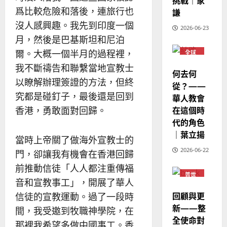
挑戰｜家
爲比較危險和落後，連旅行也
謙
沒人感興趣。我先到印度一個
2026-06-23
月，然後是巴基斯坦和尼泊
爾。大概一個半月的過程裡，
全球
華人
我不斷禱告和聯繫當地宣教士
教會
何去何
普世
以瞭解辦理簽證的方法，但終
宣教
從？——
究都是碰釘子，最後還是回到
華人教會
在這個時
香港，勇敢面對回歸。
代的角色
｜葉立揚
當時上帝關了做海外宣教士的
2026-06-22
門，卻讓我有機會在香港回歸
前推動信徒「人人都注重傳福
普世
音和宣教事工」，開展了華人
宣教
回顧與更
信徒的宣教運動。過了一段時
新——整
間，我受邀到牧職神學院，在
全使命對
那裡我希望多做中國事工。香