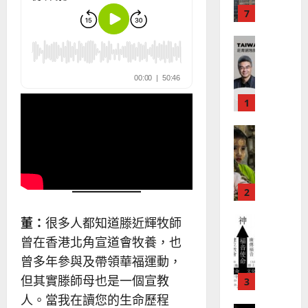
華
曆
萍
7
人
新
宣
年
2025-
教會發展
教
｜
02-
門徒培育
經
余
20
如
歷
自
何
｜
力
以
1
吳
國
振
2025-
普世宣教
度
忠
02-
思
福
、
18
維
音
溫
建
未
淑
2
造
及
芳
地
之
普世宣教
董：
很多人都知道滕近輝牧師
方
民
2025-
神學教育
堂
的
曾在香港北角宣道會牧養，也
02-
宣
會
定
20
曾多年參與及帶領華福運動，
教
？
義
但其實滕師母也是一個宣教
的
3
、
整
人。當我在讀您的生命歷程
現
2024-