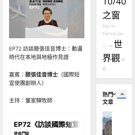
10/40
使
向
09
及
命
穆
反
之窗
｜
斯
思
4
王
林
｜
Ray Lin
永
傳
葉
Patricia Lau
普世宣教
信
福
大
世
差
音
銘
三一神
EP72 訪談滕張佳音博士：動盪
傳
的
2025-
界觀
過
時代在本地與地極作見證
可
02-
2025-
中
5
來
18
行
02-
亞
人
策
18
嘉賓：
滕張佳音博士
（國際短
普世宣教
的
略
馬
宣使團創辦人）
佳
｜
來
美
黃
熱門
西
見
約
主持：董家驊牧師
文章
6
亞
證
瑟
華
｜
普世宣教
人
歐
2025-
德
的
陽
02-
國
農
瑞
20