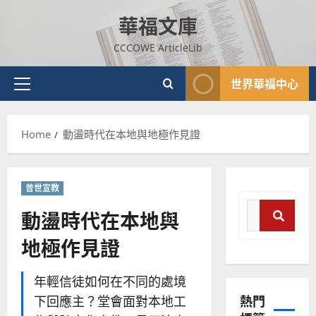
使
向
Skip
命
穆
華福文庫
to
｜
斯
content
4
王
林
CCCOWE ArticleLib
永
傳
普世宣教
信
福
世界華福中心
Primary
差
音
傳
Menu
的
2025-
過
可
02-
Home
動盪時代在本地與地極作見證
5
來
18
行
人
策
普世宣教
的
略
馬
佳
｜
普世宣教
來
美
黃
Search
動盪時代在本地與
西
見
約
for:
6
亞
證
瑟
地極作見證
Search
華
｜
普世宣教
人
歐
2025-
德
的
陽
年輕信徒如何在不同的處境
02-
國
農
瑞
20
熱門
下回應主？堂會面對本地工
華
曆
萍