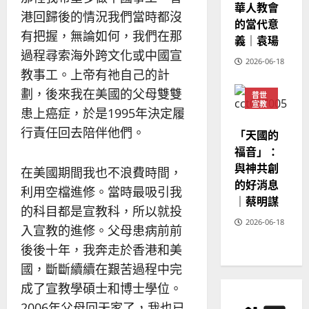
華人教會
港回歸後的情況我們當時都沒
的當代意
有把握，無論如何，我們在那
義｜袁瑒
過程尋索海外跨文化或中國宣
2026-06-18
教事工。上帝有祂自己的計
劃，後來我在美國的父母雙雙
普世
宣教
患上癌症，於是1995年決定履
神學
教育
行責任回去陪伴他們。
「天國的
福音」：
與神共創
在美國期間我也不浪費時間，
的好消息
利用空檔進修。當時最吸引我
｜蔡明謀
的科目都是宣教科，所以就投
2026-06-18
入宣教的進修。父母患病前前
後後十年，我奔走於香港和美
國，斷斷續續在艱苦過程中完
成了宣教學碩士和博士學位。
2006年父母回天家了，我也已