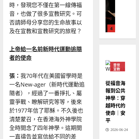
普世宣教
全
況
01-
時，發現您不僅在第一線傳福
使
向
09
及
音，也做了很多宣教研究。可
命
穆
反
否請師母分享您的生命故事以
｜
斯
思
4
王
林
｜
及在宣教和宣教研究的旅程？
永
傳
葉
普世宣教
信
福
大
上帝給一名前新時代運動追隨
差
音
銘
傳
的
者的使命
2025-
過
可
02-
普世
2025-
5
來
宣教
18
行
02-
張：
我70年代在美國留學時是
人
策
18
普世宣教
從福音海
的
略
一名New-ager（新時代運動追
馬
報到公共
佳
｜
隨者），經過了一番掙扎、屬
來
美
神學：穿
黃
靈爭戰、瞭解研究等等，後來
西
見
約
越時代的
6
亞
於1977年信了耶穌。不久後也
證
瑟
使命｜安
華
｜
清楚蒙召，在香港海外神學院
平
普世宣教
人
歐
2025-
全時間念了四年神學。這期間
德
的
2026-06-24
陽
02-
一直禱告並寫信給不同的差
國
農
瑞
20