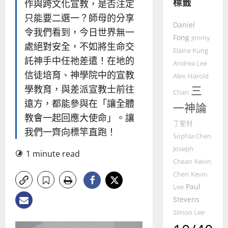
標籤
作與跨文化宣教，是否注定
7
人
新
宣
年
只能要二選一？師母的分享
2025-
教會發展
Daniel
教
｜
02-
令我們看到，今日世界無一
門徒培育
經
Fong
余
Jimmy
20
處絕對安全，不如將生命交
如
歷
自
Elaine Kung
何
託神手中任祂差遣！在地的
｜
力
Andrea Lee
以
1
吳
信徒培育、神學院中的宣教
Alex
Harold
國
振
2025-
學教育，與差派宣教士前往
三
普世宣教
度
Chan
忠
02-
思
遠方，都能參與在「讓全體
福
、
一神論
18
維
音
溫
教會一起回應大使命」。讓
丁聖材
建
未
淑
我們一齊向標竿直跑！
2
造
及
Sophia Chen
芳
地
之
Joseph
1 minute read
普世宣教
方
民
Chean
Kevin
2025-
神學教育
堂
的
02-
Chen
Kevin
宣
會
定
20
Paul
Lee
教
？
義
Stevens
的
3
、
整
Simon Lee
現
2024-
普世宣教
全
況
01-