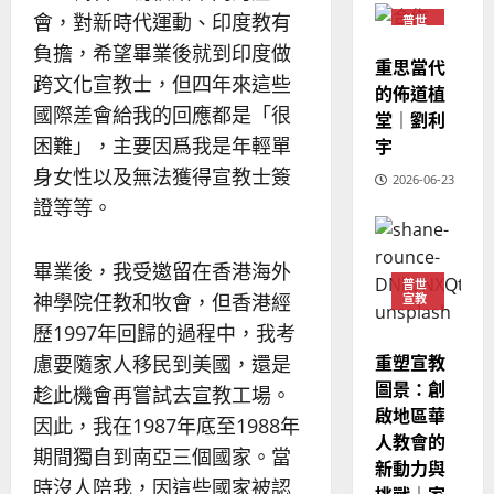
華
曆
萍
會，對新時代運動、印度教有
普世
7
宣教
人
新
負擔，希望畢業後就到印度做
宣
重思當代
年
2025-
跨文化宣教士，但四年來這些
教
｜
的佈道植
02-
經
國際差會給我的回應都是「很
余
堂｜劉利
20
歷
自
困難」，主要因爲我是年輕單
宇
｜
力
身女性以及無法獲得宣教士簽
2026-06-23
吳
證等等。
振
2025-
忠
02-
、
18
畢業後，我受邀留在香港海外
溫
普世
神學院任教和牧會，但香港經
宣教
淑
芳
歷1997年回歸的過程中，我考
重塑宣教
慮要隨家人移民到美國，還是
2025-
圖景：創
趁此機會再嘗試去宣教工場。
02-
啟地區華
因此，我在1987年底至1988年
20
人教會的
期間獨自到南亞三個國家。當
新動力與
時沒人陪我，因這些國家被認