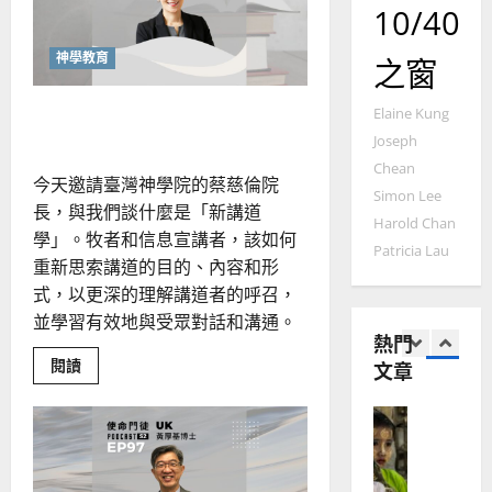
宣
馬
佳
｜
10/40
教
來
美
黃
西
見
神學教育
約
之窗
6
亞
證
瑟
華
｜
重返福音的新講道學
Elaine Kung
普世宣教
人
歐
2025-
Joseph
德
的
陽
02-
Chean
國
農
瑞
20
今天邀請臺灣神學院的蔡慈倫院
Simon Lee
華
曆
萍
長，與我們談什麼是「新講道
7
人
新
Harold Chan
學」。牧者和信息宣講者，該如何
宣
年
Patricia Lau
2025-
重新思索講道的目的、內容和形
教會發展
教
｜
02-
門徒培育
式，以更深的理解講道者的呼召，
經
余
20
如
歷
並學習有效地與受眾對話和溝通。
自
何
熱門
｜
力
以
1
Read
閱讀
文章
吳
more
國
振
about
2025-
普世宣教
度
重
忠
02-
返
思
福
、
福
18
音
維
音
溫
的
建
未
新
淑