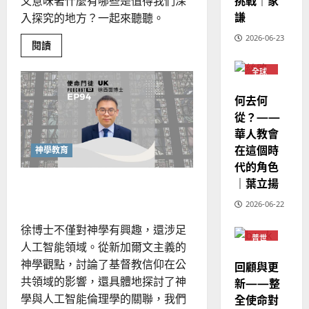
挑戰｜家
又意味著什麼有哪些是值得我們深
普世宣教
的
略
謙
入探究的地方？一起來聽聽。
馬
佳
｜
來
2026-06-23
美
黃
Read
閱讀
西
more
見
約
about
6
亞
證
瑟
全球
戲
華人
劇
華
｜
教會
—
普世宣教
何去何
人
歐
當
普世
2025-
代
德
宣教
的
從？——
陽
02-
牧
國
農
瑞
養
華人教會
20
的
華
曆
萍
在這個時
另
神學教育
7
人
新
類
代的角色
秘
宣
年
訣
2025-
｜葉立揚
基督教神學的大公性
教
｜
02-
經
2026-06-22
余
20
歷
自
徐博士不僅對神學有興趣，還涉足
｜
力
普世
人工智能領域。從新加爾文主義的
宣教
吳
神學觀點，討論了基督教信仰在公
回顧與更
振
2025-
忠
共領域的影響，還具體地探討了神
新——整
02-
、
18
全使命對
學與人工智能倫理學的關聯，我們