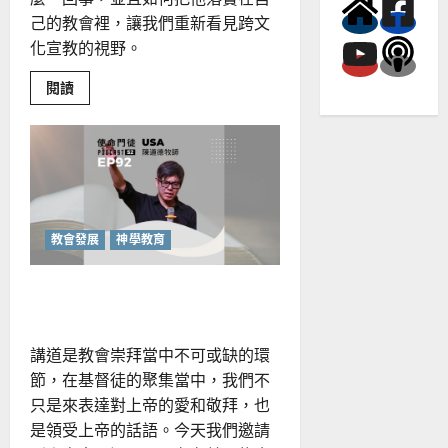
己的教會裡，讓我們重新看見跨文
化宣教的視野。
Read
閱讀
more
about
接
納
多
元
文
化，
以
散
聚
教會發展
神學教育
宣
教
看
信息的時代應用
見
宣
教
的
本
講道是教會崇拜當中不可或缺的環
質
節，在基督徒的聚集當中，我們不
只是來表達對上帝的愛和敬拜，也
是領受上帝的話語。今天我們邀請