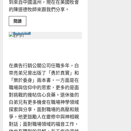
到來自中國溫州，現在在美國牧會
的陳道德牧師來跟我們分享。
Read
閱讀
more
about
職場使命
信
息
的
時
真實委身合一
代
應
用
在廣告行銷公關公司任職多年，白
崇亮弟兄曾出版了「勇於真實」和
「樂於委身」兩本書，一方面是在
職場與信仰中的思索，更多的是面
對挑戰的幾帖信心良藥。退休後的
白弟兄有更多機會在職場神學領域
探索與分享，面對職場的高壓和競
爭，他更鼓勵人在靈修中與神相親
對話；面對職場領域的福音工作，