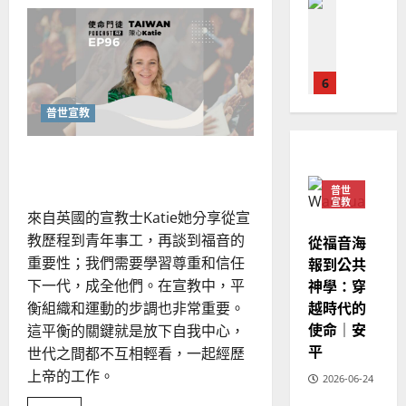
的
略
液
馬
佳
｜
態
社
來
美
黃
會
西
見
約
中
的
6
亞
證
瑟
教
華
｜
會
有
普世宣教
普世宣教
人
歐
出
2025-
德
的
路
陽
02-
嗎？
國
反思當代青年復興運動
農
瑞
20
華
曆
萍
普世
7
人
新
宣教
宣
來自英國的宣教士Katie她分享從宣
年
2025-
教會發展
教
｜
教歷程到青年事工，再談到福音的
從福音海
02-
門徒培育
經
余
20
重要性；我們需要學習尊重和信任
報到公共
如
歷
自
神學：穿
下一代，成全他們。在宣教中，平
何
｜
力
越時代的
衡組織和運動的步調也非常重要。
以
1
吳
使命｜安
這平衡的關鍵就是放下自我中心，
國
振
2025-
平
普世宣教
度
世代之間都不互相輕看，一起經歷
忠
02-
思
福
上帝的工作。
、
18
2026-06-24
維
音
溫