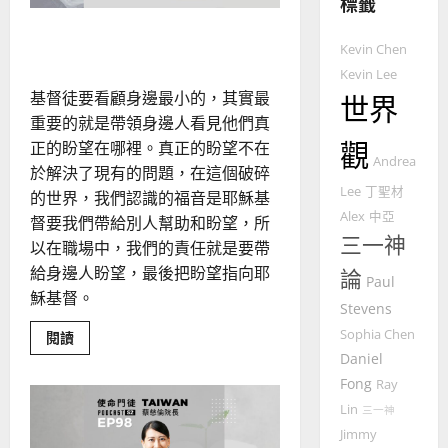
標籤
職場牧養與宣教
普世宣教
Kevin Chen
神學教育
Kevin Lee
宣
基督徒要看顧身邊最小的，其實最
世界
教
重要的就是帶領身邊人看見他們真
的
3
觀
正的盼望在哪裡。真正的盼望不在
整
Andrea
普世宣教
全
於解決了現有的問題，在這個破碎
Lee
丁聖材
使
向
的世界，我們認識的福音是耶穌基
命
穆
Alex
中亞
督要我們帶給別人幫助和盼望，所
｜
斯
三一神
以在職場中，我們的責任就是要帶
4
王
林
給身邊人盼望，最後把盼望指向耶
論
永
Paul
傳
穌基督。
普世宣教
信
福
Stevens
差
音
Sophia Chen
Read
閱讀
傳
的
more
2025-
Daniel
about
過
可
02-
職
Fong
Ray
5
來
18
行
場
牧
Lin
人
三一神
策
養
普世宣教
的
與
Jimmy
略