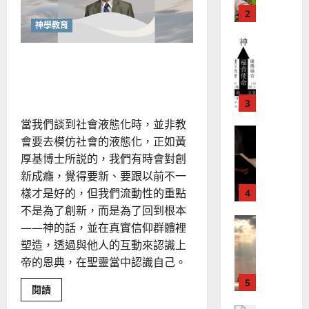
講
2
造
及
芳
道
地
之
學
神學教育
普世宣教
方
民
2025-
神學教育
堂
的
液態社會中的教會有出路
02-
宣
會
定
20
嗎？
教
？
義
的
3
、
整
現
2024-
當我們談到社會液態化時，並非教
普世宣教
全
況
01-
會要去模仿社會的液態化，正如黃
使
向
09
及
厚基博士所説的，我們有時會對創
命
穆
反
｜
斯
新成癮，覺得要新、要跟以前不一
思
4
王
林
｜
樣才是好的，但我們流動性的重點
永
傳
葉
不是為了創新，而是為了回到根本
普世宣教
信
福
大
——神的話，並在真實信仰群體裡
差
音
銘
塑造，透過與他人的互動來認識上
傳
的
2025-
帝的恩典，在聖靈當中認識自己。
過
可
02-
2025-
5
來
18
行
02-
Read
閱讀
人
策
more
18
普世宣教
about