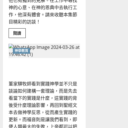
他也有獨到的見解。在工作中尋找
神的心意、在神的恩典中去執行工
作，他深有體會。請來收聽本集節
目精彩的訪談！
Read
閱讀
more
about
真
實
神學教育
委
身
合
從實踐神學見證福音的大能
一
董家驊牧師看到實踐神學並不只是
談論如何建構一套理論，而是先去
看當下的實踐是什麼，這實踐的背
後受什麼理論影響，再回到聖經文
本去做神學反思，從而產生實踐的
更新。而福音則是讓我們看到，即
便人類最大的失敗，上帝都可以把