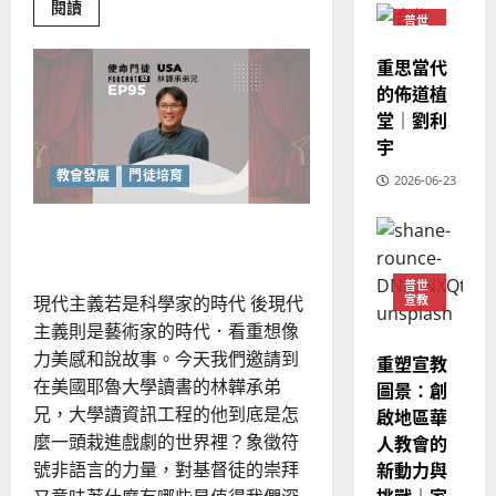
建
Read
未
閱讀
淑
more
普世
2
造
及
芳
about
宣教
反
地
之
重思當代
思
普世宣教
方
民
當
2025-
的佈道植
神學教育
代
堂
的
02-
青
堂｜劉利
宣
會
定
年
20
宇
復
教
？
義
興
的
3
運
教會發展
門徒培育
、
2026-06-23
動
整
現
2024-
普世宣教
全
況
01-
戲劇—當代牧養的另類秘訣
使
向
09
及
命
穆
反
普世
｜
斯
思
現代主義若是科學家的時代 後現代
宣教
4
王
林
｜
主義則是藝術家的時代．看重想像
永
傳
葉
力美感和說故事。今天我們邀請到
重塑宣教
普世宣教
信
福
大
在美國耶魯大學讀書的林韡承弟
圖景：創
差
音
銘
兄，大學讀資訊工程的他到底是怎
啟地區華
傳
的
2025-
過
麼一頭栽進戲劇的世界裡？象徵符
人教會的
可
02-
2025-
5
來
18
行
新動力與
號非語言的力量，對基督徒的崇拜
02-
人
策
18