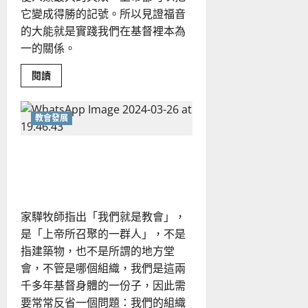
它變成得勝的記號。所以見證福音
的大能就是實踐我們在基督裡本為
一的關係。
Read
閱讀
more
about
從
實
教會發展
踐
神
學
「我們就是教會」—活出基
見
證
督的見證，實踐信仰的使命
福
音
的
大
能
家驊牧師指出「我們就是教會」，
是「上帝所召聚的一群人」，不是
指建築物，也不是所謂的地方堂
會，不管是哪個組織，我們是這兩
千多年基督身體的一份子，因此需
要常常反省一個問題：我們的組織