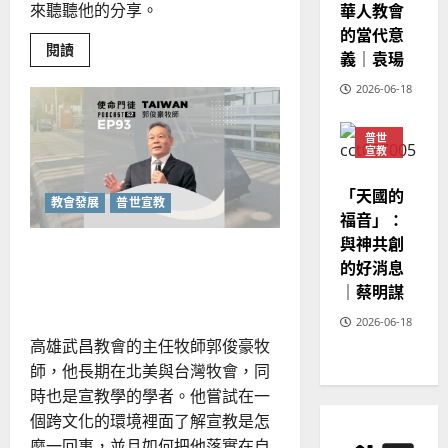
溫
華人教會
來聽聽他的分享。
淑
的當代意
芳
Read
閱讀
義｜袁瑒
more
about
2026-06-18
基
2025-
督
02-
教
神
20
普世
學
宣教
的
神學
大
教育
公
「天國的
性
教會發展
普世宣教
福音」：
與神共創
接納多元文化，以散聚宣教
的好消息
看見宣教的本質
｜蔡明謀
2026-06-18
高雄武昌教會的主任牧師郭俊豪牧
師，他長期在北美與台灣牧會，同
時也是宣教學的學者。他嘗試在一
個跨文化的環境裡面了解宣教是怎
麼一回事，並且如何把他落實在自