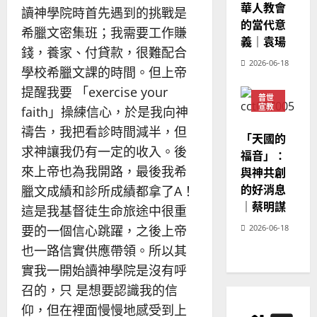
華人教會
20
讀神學院時首先遇到的挑戰是
的當代意
希臘文密集班；我需要工作賺
義｜袁瑒
錢，養家、付貸款，很難配合
2026-06-18
學校希臘文課的時間。但上帝
提醒我要 「exercise your
普世
宣教
faith」操練信心，於是我向神
神學
禱告，我把看診時間減半，但
教育
「天國的
求神讓我仍有一定的收入。後
福音」：
來上帝也為我開路，最後我希
與神共創
的好消息
臘文成績和診所成績都拿了A！
｜蔡明謀
這是我基督徒生命旅途中很重
2026-06-18
要的一個信心跳躍，之後上帝
也一路信實供應帶領。所以其
實我一開始讀神學院是沒有呼
召的，只 是想要認識我的信
仰，但在裡面慢慢地感受到上