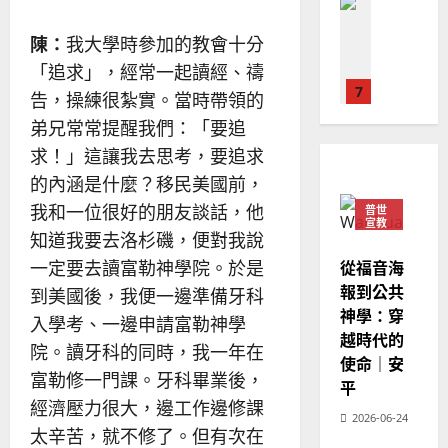
普世宣教
人
歐
2025-
德
的
陽
02-
陳：
我大學時參加的教會十分
國
農
瑞
20
「追求」，經常一起讀經、禱
華
曆
萍
7
人
新
告，操練很紮實。當時帶領的
宣
年
2025-
弟兄常常提醒我們：「要追
教會發展
教
｜
02-
門徒培育
求！」這讓我去思考，要追求
經
余
20
如
歷
的內涵是什麼？移民美國前，
自
何
｜
力
我和一位很好的朋友談話，他
普世
以
1
宣教
吳
知道我要去洛杉磯，便對我說
國
振
2025-
普世宣教
度
從福音海
一定要去讀富勒神學院。於是
忠
02-
思
福
報到公共
、
18
到美國後，我便一邊準備牙科
維
音
神學：穿
溫
入學考、一邊申請富勒神學
建
未
淑
越時代的
院。讀牙科的同時，我一年在
2
造
及
芳
使命｜安
地
之
富勒修一門課。牙科畢業後，
平
普世宣教
方
民
2025-
經濟壓力很大，邊工作邊修課
神學教育
堂
的
2026-06-24
02-
太辛苦，就不修了。但有次在
宣
會
定
20