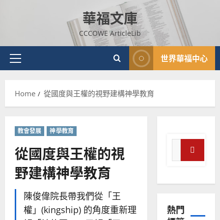
Skip
華福文庫
to
content
CCCOWE ArticleLib
世界華福中心
Primary
Menu
Home
從國度與王權的視野建構神學教育
教會發展
神學教育
Search
從國度與王權的視
for:
Search
野建構神學教育
普世宣教
神學教育
陳俊偉院長帶我們從「王
宣
熱門
權」(kingship) 的角度重新理
教