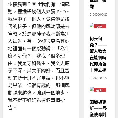
挑戰｜家
華
｜
少接觸到？因此我們有一個感
普世宣教
人
謙
歐
2025-
德
動，要推舉幾個人來讀 PhD。
的
陽
02-
2026-06-23
國
農
瑞
20
我相中了一個人，覺得他是讀
華
曆
萍
書的料子，但他的感動卻是去
7
全球
人
新
華人
宣教。於是那陣子我不斷為別
宣
年
教會
2025-
何去何
教
普世
｜
人禱告，有一次卻很莫名其妙
02-
宣教
從？——
經
余
20
地裡面有一個感動說：「為什
華人教會
歷
自
麼不是你？」我找了很多理
在這個時
｜
力
由：我是牙科醫生、我文史底
代的角色
吳
振
｜葉立揚
子不深、英文不夠好，而且富
2025-
忠
02-
勒的博士班不好申請，也不容
2026-06-22
、
18
易畢業。但很有趣的，那個感
溫
普世
淑
動越來越強，強到一個地步，
宣教
芳
我不得不好好為這個事情禱
回顧與更
告。
新——整
2025-
全使命對
02-