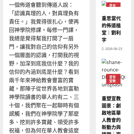
教
？
一個佈道會聽到傳道人說：
義
普世
的
3
宣教
、
「認識真理的人，對真理負有
整
重思當代
現
2024-
責任。」我覺得很扎心，便再
普世宣教
全
況
的佈道植
01-
使
回神學院修課。每修一門課，
向
09
及
堂｜劉利
命
穆
反
我總是覺得幫我打開了一扇
宇
｜
斯
思
門，讓我對自己的信仰有另外
4
王
2026-06-23
林
｜
一個層面的認識，打開我的視
永
傳
葉
普世宣教
信
福
野，加深到底我信什麼？我的
大
差
音
銘
信仰的內涵到底是什麼？看到
傳
的
2025-
普世
兩千年來神給教會豐富的寶
宣教
過
可
02-
2025-
5
藏。那陣子從世界各地到富勒
來
18
行
02-
人
策
神學院讀書的華人約有二、三
18
重塑宣教
普世宣教
的
略
圖景：創
十個，我們聚在一起聊時有個
馬
佳
｜
啟地區華
感觸，我們在神學院學了那麼
來
美
黃
人教會的
西
見
多、挖到許多寶藏、領受許多
約
新動力與
6
亞
證
瑟
祝福，但為何在華人教會這麼