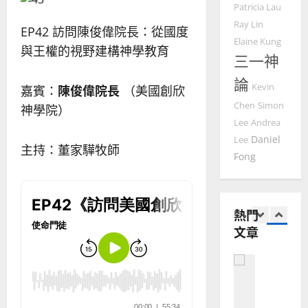
2025-
Patricia Lau
德
的
陽
02-
國
Ray Lin
農
瑞
20
EP42 訪問陳俊偉院長：從國度
華
曆
萍
Elaine Kung
與王權的視野建構神學教育
7
人
新
三一神
宣
年
2025-
論
教會發展
教
｜
Kevin
嘉賓：
陳俊偉院長
（美國創欣
02-
門徒培育
經
余
20
Chen
Simon
神學院）
如
歷
自
Lee
Andrea
何
｜
力
Daniel
Lee
以
1
吳
主持：董家驊牧師
Fong
國
振
2025-
普世宣教
度
忠
02-
思
福
、
18
維
音
溫
熱門
建
未
淑
文章
2
造
及
芳
地
之
普世宣教
方
民
2025-
神學教育
堂
的
02-
宣
會
定
20
教