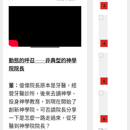
？
義
的
3
、
整
現
2024-
普世宣教
全
況
01-
使
向
09
及
命
穆
反
｜
斯
思
4
王
林
｜
永
傳
葉
普世宣教
信
福
大
動態的呼召──非典型的神學
差
音
銘
院院長
傳
的
2025-
過
可
02-
2025-
5
來
18
行
02-
董：
俊偉院長原本是牙醫，經
人
策
18
營牙醫診所，後來去讀神學、
普世宣教
的
略
馬
佳
投身神學教育，到現在開始了
｜
來
美
黃
創新神學院。可否請院長分享
西
見
約
一下是怎麼一路走過來，從牙
6
亞
證
瑟
醫到神學院院長？
華
｜