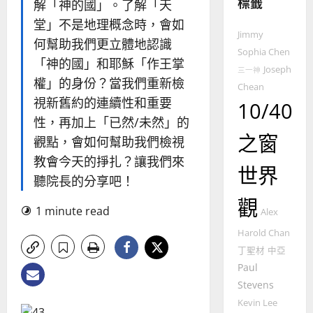
標籤
的
解「神的國」。了解「天
3
整
堂」不是地理概念時，會如
普世宣教
全
Jimmy
何幫助我們更立體地認識
使
向
Sophia Chen
「神的國」和耶穌「作王掌
命
穆
Joseph
三一神
｜
斯
權」的身份？當我們重新檢
Chean
4
王
林
視新舊約的連續性和重要
10/40
永
傳
性，再加上「已然/未然」的
普世宣教
信
福
之窗
觀點，會如何幫助我們檢視
差
音
傳
的
教會今天的掙扎？讓我們來
2025-
世界
過
可
02-
聽院長的分享吧！
5
來
18
行
觀
人
策
1 minute read
Alex
普世宣教
的
略
馬
佳
Harold Chan
｜
來
美
黃
丁聖材
中亞
西
見
約
Paul
6
亞
證
瑟
Stevens
華
｜
Kevin Lee
普世宣教
人
歐