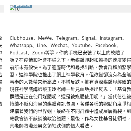
神學教育
媒體是把兩刃利劍，使用時要注意…
牧
Clubhouse、MeWe、Telegram、Signal、Instagram、
失
Whatsapp、Line、Wechat、Youtube、Facebook、
中
Podcast、Zoom等等。你的手機已安裝了以上的軟體了
們
嗎？在疫情和社會不穩之下，新媒體興起和轉換的速度變
拜
前所未有般快。為了適應時代和尋找出路，教會群體加緊
結
習，連神學院也推出了網上神學教育。但改變卻沒有為全
場
事奉的人數帶來新高峰，不增反跌。擁有資深媒體界經驗
什
現任神學院講師蔡玉玲老師一針見血地提出反思：「基督
群體是正在使用媒體呢？還是被媒體使用呢？」當代信徒
給
持續不斷和海量的媒體資訊包圍，各種各樣的觀點角度爭
建構著我們的世界觀，最終在不同群體中造成層層撕裂。
底教會該不該談論政治議題？最後，作為女性基督徒領袖
蔡老師將淺淡男女領袖跌倒的個人看法。