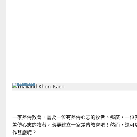
沙
漠
教
父
教
我
的
牧
養
學？
普世宣教
回歸牧會｜何智雄
一家差傳教會，需要一位有差傳心志的牧者。那麼，一位
差傳心志的牧者，應要建立一家差傳教會吧！然而，還可
作甚麼呢？