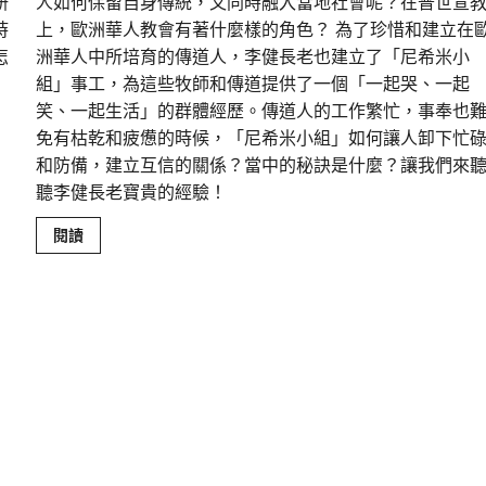
研
人如何保留自身傳統，又同時融入當地社會呢？在普世宣
時
上，歐洲華人教會有著什麼樣的角色？ 為了珍惜和建立在
怎
洲華人中所培育的傳道人，李健長老也建立了「尼希米小
組」事工，為這些牧師和傳道提供了一個「一起哭、一起
笑、一起生活」的群體經歷。傳道人的工作繁忙，事奉也
免有枯乾和疲憊的時候，「尼希米小組」如何讓人卸下忙
和防備，建立互信的關係？當中的秘訣是什麼？讓我們來
聽李健長老寶貴的經驗！
Read
閱讀
more
about
歐
洲
華
人
教
會
的
挑
戰
和
更
新