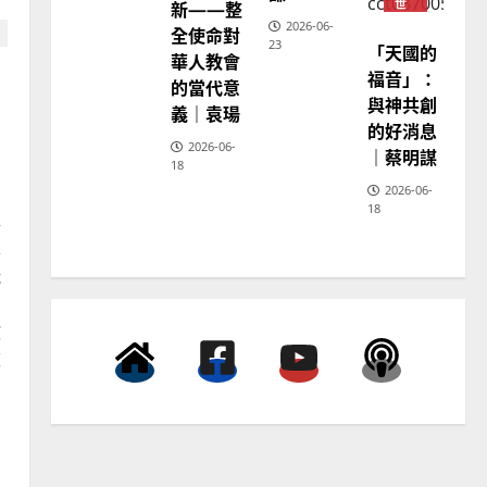
3
新——整
世
宣
2026-06-
全使命對
教
23
「天國的
普世宣教
神
華人教會
學
福音」：
向穆斯林傳福音的可行策略
的當代意
教
育
與神共創
｜黃約瑟
義｜袁瑒
的好消息
2025-02-20
4
2026-06-
｜蔡明謀
18
2026-06-
普世宣教
18
得
差傳過來人的佳美見證｜歐
學
陽瑞萍
職
2025-02-20
5
的
教
普世宣教
被
馬來西亞華人的農曆新年｜
相
余自力
到
2025-02-18
6
，
普世宣教