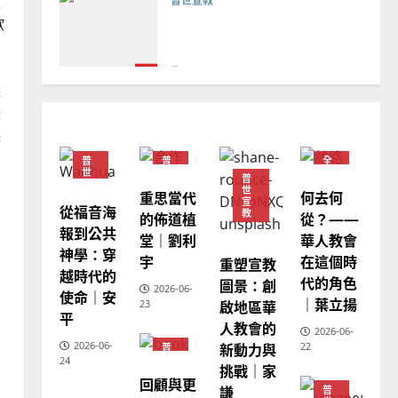
教
德國華人宣教經歷｜吳振
歐
忠、溫淑芳
2025-02-20
7
難
教會發展
門徒培育
碌
如何以國度思維建造地方堂
聽
會？
普
普
全
2024-01-09
1
世
世
球
普
宣
宣
華
世
重思當代
何去何
教
教
人
宣
教
從福音海
普世宣教
教
的佈道植
從？——
會
報到公共
福音未及之民的定義、現況
堂｜劉利
華人教會
普
世
神學：穿
及反思｜葉大銘
宇
在這個時
重塑宣教
宣
越時代的
教
代的角色
圖景：創
2025-02-18
2
2026-06-
使命｜安
｜葉立揚
啟地區華
23
平
人教會的
2026-06-
普世宣教
神學教育
2026-06-
新動力與
22
普
世
宣教的整全使命｜王永信
24
挑戰｜家
宣
回顧與更
教
2025-02-18
謙
普