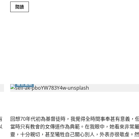
Read
閱讀
more
about
媒
體
是
把
兩
刃
利
劍，
使
用
時
要
注
意…
普世宣教
宣教士蒙召見證｜曹姿孋
有
回想70年代初為基督徒時，我覺得全時間事奉甚有意義，
以
當時只有教會的女傳道作為典範。在我眼中，她看來非常
靈，十分親切，甚至犧牲自己關心別人，外表亦很敬虔。