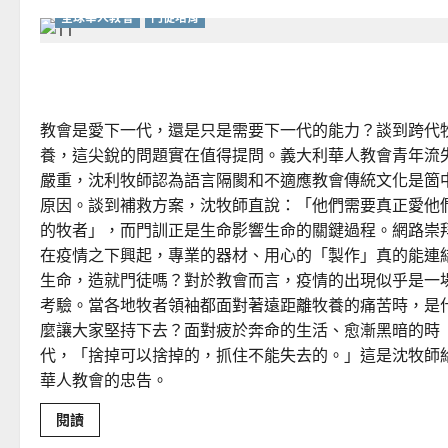
全球華人教會
門徒培育
沙漠教父教我的牧養學？
教會是愛下一代，還是只是需要下一代的能力？談到跨代
養，這尖銳的問題實在值得提問。義大利華人教會青年流
嚴重，沈利牧師認為語言隔閡和不適應教會傳統文化是箇
原因。談到補救方案，沈牧師直說：「他們需要真正愛他
的牧者」，而門訓正是生命影響生命的關鍵過程。網路崇
在疫情之下興起，專業的器材、用心的「製作」真的能連
生命，造就門徒嗎？對於教會而言，疫情的出現似乎是一
考驗。當各地牧者領袖都面對著遠距離牧養的痛苦時，是
麼讓大家堅持下去？面對疲於奔命的生活、愈漸黑暗的時
代，「捨掉可以捨掉的，抓住不能失去的。」這是沈牧師
華人教會的忠告。
Read
閱讀
more
about