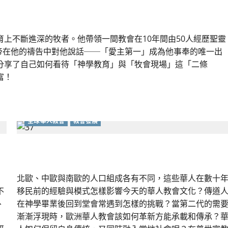
上不斷進深的牧者。他帶領一間教會在10年間由50人經歷聖靈
上帝在他的禱告中對他說話──「愛主第一」成為他事奉的唯一出
分享了自己如何看待「神學教育」與「牧會現場」這「二條
富！
全球華人教會
教會發展
歐洲華人教會的挑戰和更新
北歐、中歐與南歐的人口組成各有不同，這些華人在數十
不
移民前的經驗與模式怎樣影響今天的華人教會文化？傳道
、
在神學畢業後回到堂會常遇到怎樣的挑戰？當第二代的需
」
漸漸浮現時，歐洲華人教會該如何革新方能承載和傳承？