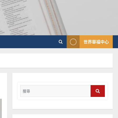
普世宣教
向穆斯林傳福音的可行策略
｜黃約瑟
2025-02-20
4
普世宣教
世界華福中心
差傳過來人的佳美見證｜歐
陽瑞萍
2025-02-20
5
普世宣教
馬來西亞華人的農曆新年｜
余自力
Search
for:
2025-02-18
6
Search
普世宣教
德國華人宣教經歷｜吳振