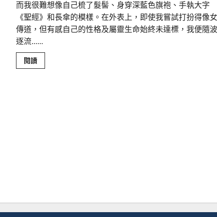
而我很難想像自己梳了髮髻、身穿深藍色旗袍、手執大字
《聖經》和長傘的模樣。在外表上，即使我嘗試打扮得像
傳道，但有感自己的性格及屬靈生命始終未達標，我便隨
逐流......
Read
閱讀
more
about
宣
教
士
蒙
召
見
證
｜
曹
姿
孋