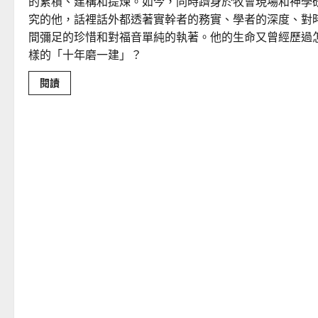
的累積、建構和提煉。如今，同時躋身於牧會現場和神學
究的他，話裡話外都透著實幹者的務實、學者的深度、對
間彌足的珍惜和對福音單純的執著。他的生命又曾經歷過
樣的「十年磨一建」？
Read
閱讀
more
about
如
何
以
國
度
思
維
建
造
地
方
堂
會？