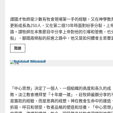
牧養的挫敗與成長
譚國才牧師是少數有牧會現場第一手的經驗，又在神學教育
更新成長為250人，又在第二個10年時面對紛爭分裂，
路。譚牧師在本集節目中分享上帝對他的引導和管教，也
船」，腳踏兩條船的前進之路中，他又是如何體會主恩豐
Read
閱讀
more
about
牧
教會發展
門徒培育
養
的
挫
如何以國度思維建造地方堂會？
敗
與
成
長
「中心思想」決定了一個人、一個組織的高度和長久的成
敗。淡江教會禮拜堂「十年磨一建」，莊牧師最願分享的
是籌款的經驗，而是恩典的經歷。神在教會生命中的建造
拆毀、呼召和領受，牧者品格的塑造和培養，「中心思想