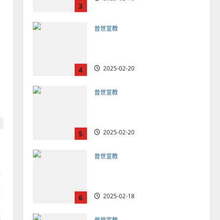
普世宣教
向穆斯林傳福音的可行策略
｜黃約瑟
2025-02-20
4
普世宣教
差傳過來人的佳美見證｜歐
陽瑞萍
2025-02-20
5
普世宣教
馬來西亞華人的農曆新年｜
余自力
年
人
2025-02-18
6
要
華
普世宣教