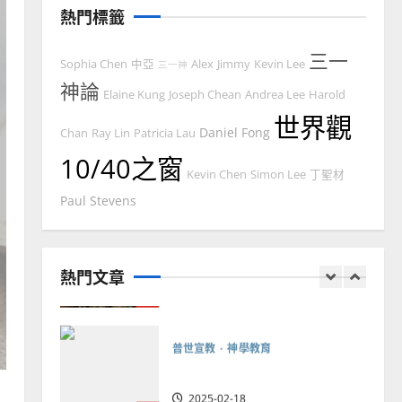
忠、溫淑芳
熱門標籤
2025-02-20
7
三一
Sophia Chen
中亞
Alex
Jimmy
Kevin Lee
三一神
教會發展
門徒培育
神論
Elaine Kung
Joseph Chean
Andrea Lee
Harold
如何以國度思維建造地方堂
世界觀
會？
Daniel Fong
Chan
Ray Lin
Patricia Lau
2024-01-09
10/40之窗
1
Kevin Chen
Simon Lee
丁聖材
Paul Stevens
普世宣教
福音未及之民的定義、現況
及反思｜葉大銘
熱門文章
2025-02-18
2
普世宣教
神學教育
宣教的整全使命｜王永信
2025-02-18
3