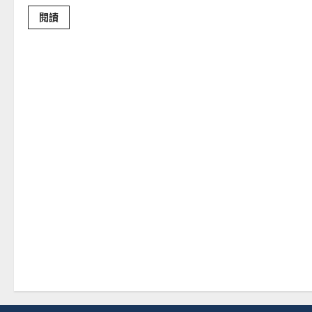
Read
閱讀
more
about
回
歸
牧
會
｜
何
智
雄