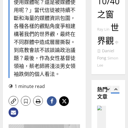
10/40
使用媒體呢？還是被媒體使
門徒培育
經
余
20
如
用呢？」當代信徒被持續不
歷
自
之窗
何
｜
斷和海量的媒體資訊包圍，
力
以
1
吳
世
各種各樣的觀點角度爭相建
國
振
Ray Lin
2025-
構著我們的世界觀，最終在
普世宣教
度
忠
02-
界觀
思
福
不同群體中造成層層撕裂。
、
18
中
維
音
溫
到底教會該不該談論政治議
Daniel
亞
建
未
淑
題？最後，作為女性基督徒
Fong
Simon
2
造
及
芳
領袖，蔡老師將淺淡男女領
Lee
地
之
普世宣教
方
民
袖跌倒的個人看法。
2025-
神學教育
堂
的
02-
宣
會
定
1 minute read
20
熱門
教
？
義
文章
的
3
、
整
現
2024-
普世宣教
全
況
01-
使
向
09
及
命
穆
反