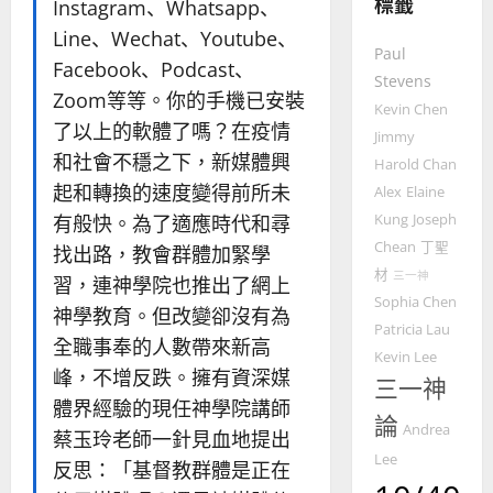
標籤
Instagram、Whatsapp、
4
王
林
永
傳
Line、Wechat、Youtube、
普世宣教
Paul
信
福
Facebook、Podcast、
差
音
Stevens
Zoom等等。你的手機已安裝
傳
的
2025-
Kevin Chen
過
了以上的軟體了嗎？在疫情
可
02-
Jimmy
5
來
18
行
和社會不穩之下，新媒體興
Harold Chan
人
策
起和轉換的速度變得前所未
Alex
Elaine
普世宣教
的
略
有般快。為了適應時代和尋
Kung
Joseph
馬
佳
｜
來
美
Chean
丁聖
黃
找出路，教會群體加緊學
西
見
約
材
三一神
習，連神學院也推出了網上
6
亞
證
瑟
Sophia Chen
神學教育。但改變卻沒有為
華
｜
Patricia Lau
普世宣教
人
全職事奉的人數帶來新高
歐
2025-
Kevin Lee
德
的
陽
02-
峰，不增反跌。擁有資深媒
三一神
國
農
瑞
20
體界經驗的現任神學院講師
華
曆
萍
論
Andrea
7
蔡玉玲老師一針見血地提出
人
新
Lee
宣
年
反思：「基督教群體是正在
2025-
教會發展
教
｜
02-