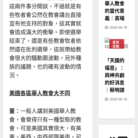
華人教會
這兩件事分開談，不過就是有
的當代意
些牧者會公然在教會講台直接
義｜袁瑒
宣布他支持的對象，這其實就
2026-06-18
會造成滿大的衝擊。即使選舉
結束了，還是有些教會牧者依
普世
宣教
然還在批判選舉，這就帶給教
神學
會很大的騷動跟波動。另外種
教育
「天國的
族的議題，也的確有波動的情
福音」：
與神共創
況。
的好消息
｜蔡明謀
美國各區華人教會大不同
2026-06-18
董：
一般人講到美國華人教
會，會覺得只有一種型態的教
會，可是美國其實很大，有美
東、美西、中西部跟美南，可