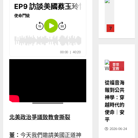
教會發展
教
｜
02-
門徒培育
經
余
20
如
歷
自
何
｜
力
以
1
吳
國
振
2025-
普世宣教
度
忠
02-
思
福
、
18
維
音
溫
建
未
淑
普世
2
造
及
宣教
芳
地
之
普世宣教
從福音海
方
民
2025-
神學教育
堂
報到公共
的
02-
宣
會
定
神學：穿
20
教
？
義
越時代的
的
3
、
使命｜安
整
現
北美政治爭議致教會撕裂
2024-
平
普世宣教
全
況
01-
使
向
2026-06-24
09
及
董：
今天我們邀請美國正道神
命
穆
反