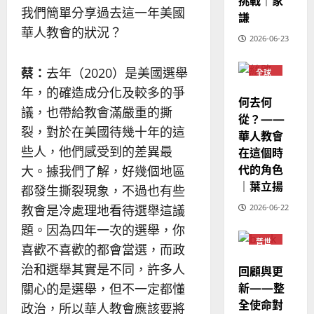
挑戰｜家
宣
年
2025-
我們簡單分享過去這一年美國
教
謙
｜
02-
經
華人教會的狀況？
余
20
2026-06-23
歷
自
｜
力
蔡：
去年（2020）是美國選舉
全球
吳
華人
年，的確造成分化及較多的爭
振
教會
2025-
何去何
普世
忠
議，也帶給教會滿嚴重的撕
02-
宣教
從？——
、
18
裂，對於在美國待幾十年的這
華人教會
溫
些人，他們感受到的差異最
在這個時
淑
代的角色
芳
大。據我們了解，好幾個地區
｜葉立揚
都發生撕裂現象，不過也有些
2025-
教會是冷處理地看待選舉這議
2026-06-22
02-
題。因為四年一次的選舉，你
20
普世
喜歡不喜歡的都會當選，而政
宣教
治和選舉其實是不同，許多人
回顧與更
新——整
關心的是選舉，但不一定都懂
全使命對
政治，所以華人教會應該要將