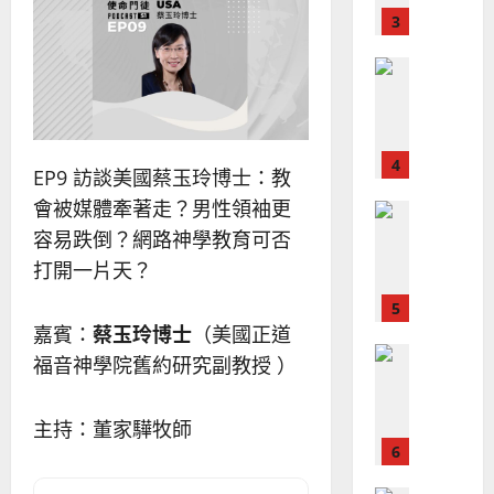
｜
斯
思
4
王
林
｜
永
傳
葉
普世宣教
信
福
大
差
音
銘
傳
的
2025-
過
可
02-
2025-
5
來
18
行
EP9 訪談美國蔡玉玲博士：教
02-
人
策
18
會被媒體牽著走？男性領袖更
普世宣教
的
略
馬
容易跌倒？網路神學教育可否
佳
｜
來
美
黃
打開一片天？
西
見
約
6
亞
證
瑟
嘉賓：
蔡玉玲博士
（美國正道
華
｜
普世宣教
人
歐
福音神學院舊約研究副教授 ）
2025-
德
的
陽
02-
國
農
瑞
20
主持：董家驊牧師
華
曆
萍
7
人
新
宣
年
2025-