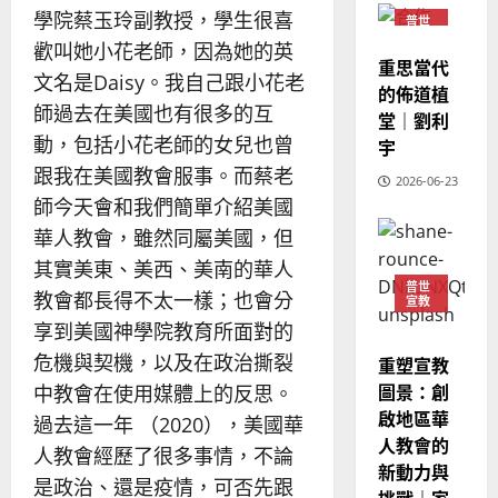
｜
斯
學院蔡玉玲副教授，學生很喜
思
普世
4
宣教
王
林
｜
歡叫她小花老師，因為她的英
永
傳
重思當代
葉
文名是Daisy。我自己跟小花老
普世宣教
信
福
的佈道植
大
差
師過去在美國也有很多的互
音
銘
堂｜劉利
傳
的
2025-
動，包括小花老師的女兒也曾
宇
過
可
02-
2025-
跟我在美國教會服事。而蔡老
5
2026-06-23
來
18
行
02-
師今天會和我們簡單介紹美國
人
策
18
普世宣教
的
略
華人教會，雖然同屬美國，但
馬
佳
｜
其實美東、美西、美南的華人
來
美
黃
普世
教會都長得不太一樣；也會分
宣教
西
見
約
6
亞
享到美國神學院教育所面對的
證
瑟
華
｜
危機與契機，以及在政治撕裂
重塑宣教
普世宣教
人
歐
2025-
圖景：創
中教會在使用媒體上的反思。
德
的
陽
02-
啟地區華
過去這一年 （2020），美國華
國
農
瑞
20
人教會的
華
曆
萍
人教會經歷了很多事情，不論
新動力與
7
人
新
是政治、還是疫情，可否先跟