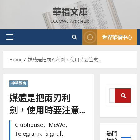
Skip
華福文庫
to
content
CCCOWE ArticleLib
世界華福中心
Primary
Menu
Home
媒體是把兩刃利劍，使用時要注意…
普世宣教
神學教育
神學教育
宣
Search
教
媒體是把兩刃利
for:
的
3
劍，使用時要注意…
Search
整
普世宣教
全
使
向
Clubhouse、MeWe、
命
穆
熱門
Telegram、Signal、
｜
斯