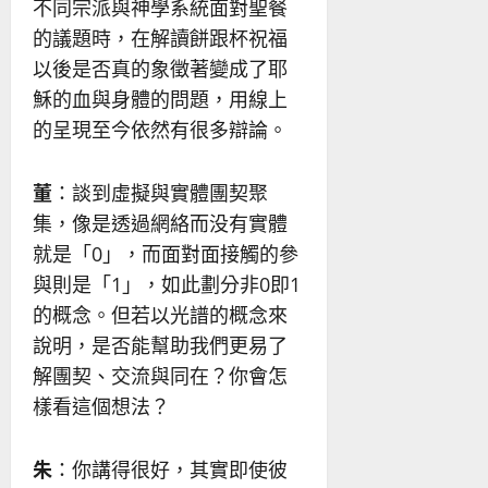
不同宗派與神學系統面對聖餐
的議題時，在解讀餅跟杯祝福
以後是否真的象徵著變成了耶
穌的血與身體的問題，用線上
的呈現至今依然有很多辯論。
董
：談到虛擬與實體團契聚
集，像是透過網絡而没有實體
就是「0」，而面對面接觸的參
與則是「1」，如此劃分非0即1
的概念。但若以光譜的概念來
說明，是否能幫助我們更易了
解團契、交流與同在？你會怎
樣看這個想法？
朱
：你講得很好，其實即使彼