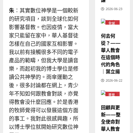
歐
2025-
德
的
陽
02-
2026-06-23
朱
：其實數位神學是一個較新
國
農
瑞
20
華
的研究項目，談到全球化如何
曆
萍
7
全球
人
新
影響基督教。也因疫情，當大
華人
宣
年
教會
2025-
家只能留在家中，華人基督徒
何去何
教
普世
｜
02-
宣教
從？——
怎樣在自己的國家互相影響。
經
余
20
華人教會
歷
自
我以前有接觸很多不同的電子
在這個時
｜
力
產品的範疇，但我大學是讀音
代的角色
吳
樂，而起初我的博士學位是修
振
｜葉立揚
2025-
讀公共神學的。雨傘運動之
忠
02-
2026-06-22
、
18
後，很多討論都在網上，青少
溫
年不知如何跟教會對談，亦覺
普世
淑
宣教
得教會没什麼回應。於是香港
芳
回顧與更
的牧師覺得可以發展這個方面
新——整
2025-
的事工。我對此很感興趣，所
全使命對
02-
以博士學位就開始研究數位神
華人教會
20