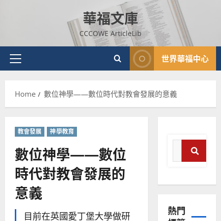
Skip
華福文庫
to
content
CCCOWE ArticleLib
世界華福中心
Primary
Menu
Home
數位神學——數位時代對教會發展的意義
教會發展
神學教育
Search
數位神學——數位
for:
時代對教會發展的
普世宣教
Search
神學教育
意義
宣
教
熱門
的
3
目前在英國愛丁堡大學做研