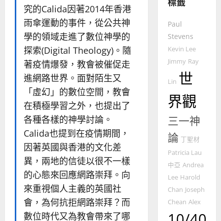
標籤
整
究的Calida因著2014年香港
普世宣教
全
雨傘運動的事件，從公共神
使
向
Paul
命
穆
學的領域走進了數位神學的
Stevens
｜
斯
探索(Digital Theology)。隨
Kevin Lee
4
王
林
Jimmy
Ray
著疫情爆發，教會被催促走
永
傳
世
普世宣教
信
進網路世界。面對陌生又
福
Lin
差
音
「虛幻」的數位空間，教會
界觀
傳
的
2025-
在積極學習之外，也提出了
過
可
02-
各種各樣的神學討論。
三一神
5
來
18
行
人
策
Calida也提到在疫情期間，
論
普世宣教
丁聖材
的
略
因著英國與香港的文化差
馬
佳
｜
Patricia Lau
異，兩地的信徒以很不一樣
來
美
黃
中亞
Andrea
西
的心態來回應網路崇拜。向
見
約
Lee
Harold
6
亞
證
瑟
來重視個人主義的英國社
Chan
Joseph
華
｜
會，為何抗拒網路崇拜？而
Chean
Alex
普世宣教
人
歐
2025-
10/40
數位時代又為教會帶來了哪
德
的
陽
02-