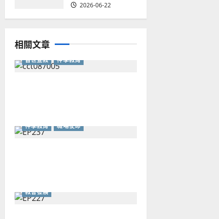
2026-06-22
相關文章
普世宣教
神學教育
「天國的福音」：與神共創的
好消息｜蔡明謀
神學教育
職場使命
不玩世界的遊戲：成為職場的
祭司與守望者
教會發展
香港教會普查：數據背後的挑