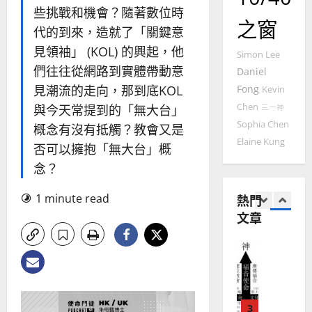
國
農
瑞
些挑戰和機會？隨著數位時
20
之窗
華
曆
萍
代的到來，造就了「關鍵意
7
人
新
見領袖」 (KOL) 的興起，他
宣
年
Simon Lee
2025-
教會發展
教
們往往從網路到實體帶動意
｜
Daniel
02-
門徒培育
經
余
20
見潮流的走向，那到底KOL
Fong
Kevin
如
歷
自
Chen
與今天常提到的「無大台」
三一神
何
｜
力
Sophia Chen
以
1
概念有沒有抵觸？教會又是
吳
國
Elaine Kung
振
否可以擁抱「無大台」概
2025-
普世宣教
度
忠
02-
念？
思
福
、
18
維
音
溫
1 minute read
熱門
建
未
淑
文章
2
造
及
芳
地
之
普世宣教
方
民
2025-
神學教育
堂
的
02-
宣
會
定
20
教
？
義
的
3