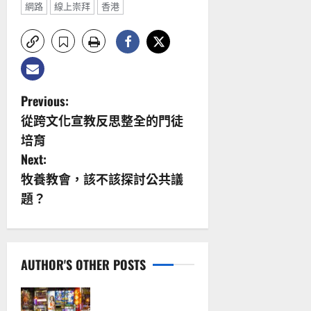
網路
線上崇拜
香港
P
Previous:
從跨文化宣教反思整全的門徒
o
培育
s
Next:
牧養教會，該不該探討公共議
t
題？
n
a
AUTHOR'S OTHER POSTS
v
i
從福音海報到公