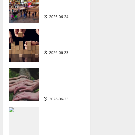
共神學：穿越時
g
代的使命｜安平
2026-06-24
a
t
重思當代的佈道
植堂｜劉利宇
i
2026-06-23
o
重塑宣教圖景：
n
創啟地區華人教
會的新動力與挑
戰｜家謙
2026-06-23
何去何從？——
華人教會在這個
時代的角色｜葉
立揚