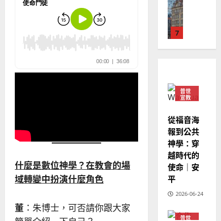
德
的
陽
02-
國
農
瑞
20
華
曆
萍
7
人
新
宣
年
2025-
教會發展
教
｜
02-
門徒培育
經
余
20
如
歷
自
何
｜
力
普世
以
1
宣教
吳
國
振
2025-
普世宣教
度
從福音海
忠
02-
思
福
報到公共
、
18
維
音
神學：穿
溫
建
未
淑
越時代的
2
造
及
芳
什麼是數位神學？在教會的場
使命｜安
地
之
平
域轉變中扮演什麼角色
普世宣教
方
民
2025-
神學教育
堂
的
2026-06-24
02-
宣
會
定
董
：朱博士，可否請你跟大家
20
教
？
義
普世