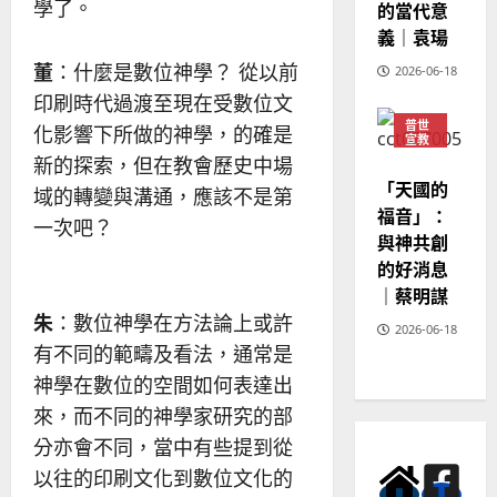
學了。
的當代意
義｜袁瑒
董
：什麼是數位神學？ 從以前
2026-06-18
印刷時代過渡至現在受數位文
普世
化影響下所做的神學，的確是
宣教
新的探索，但在教會歷史中場
神學
教育
「天國的
域的轉變與溝通，應該不是第
福音」：
一次吧？
與神共創
的好消息
｜蔡明謀
朱
：數位神學在方法論上或許
2026-06-18
有不同的範疇及看法，通常是
神學在數位的空間如何表達出
來，而不同的神學家研究的部
分亦會不同，當中有些提到從
以往的印刷文化到數位文化的