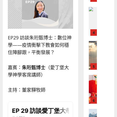
、
整
現
2024-
普世宣教
全
況
01-
使
向
09
及
命
穆
反
｜
斯
思
4
王
林
｜
EP29 訪談朱珩甄博士：數位神
永
傳
葉
普世宣教
信
福
學——疫情衝擊下教會如何穩
大
差
音
銘
住陣腳跟，平衡發展？
傳
的
2025-
過
可
02-
2025-
5
來
嘉賓：
朱珩甄博士
（愛丁堡大
18
行
02-
人
策
學神學客席講師）
18
普世宣教
的
略
馬
佳
｜
來
主持：董家驊牧師
美
黃
西
見
約
6
亞
證
瑟
華
｜
普世宣教
人
歐
2025-