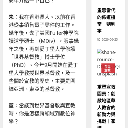
簡單介紹一下自己？
的
3
宣教
、
整
重思當代
現
2024-
普世宣教
全
況
朱
：我在香港長大。以前在香
的佈道植
01-
使
向
09
及
堂｜劉利
港從事銷售電子零件的工作。
命
穆
反
宇
幾年後，去了美國Fuller神學院
｜
斯
思
4
王
2026-06-23
林
讀道學碩士 （MDiv），服事幾
｜
永
傳
葉
年之後，再到愛丁堡大學修讀
普世宣教
信
福
大
「世界基督教」博士學位
差
音
銘
（PhD）。今年9月開始在愛丁
傳
的
2025-
普世
宣教
過
可
02-
堡大學教授世界基督教，及一
2025-
5
來
18
行
02-
些關於宣教的歷史，主要是圍
人
策
18
重塑宣教
繞亞洲、東亞的基督教。
普世宣教
的
略
圖景：創
馬
佳
｜
啟地區華
來
美
黃
董
：當談到世界基督教與宣教
人教會的
西
見
約
時，你是怎樣跨領域到數位神
新動力與
6
亞
證
瑟
挑戰｜家
華
學？
｜
普世宣教
人
謙