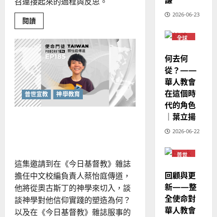
歐
召連接起來的過程與反思。
2025-
德
的
陽
02-
2026-06-23
國
農
Read
瑞
閱讀
20
more
華
曆
萍
about
7
全球
人
鍛
新
華人
鍊
宣
年
教會
身
2025-
何去何
體
教
普世
｜
02-
的
宣教
從？——
經
余
20
靈
華人教會
命
歷
自
塑
在這個時
｜
力
造：
普世宣教
神學教育
教
代的角色
吳
會
振
健
｜葉立揚
2025-
多重身分中的忠心：公共神
身
忠
02-
房
學的日常實踐
2026-06-22
的
、
18
福
溫
音
策
普世
淑
宣教
略
這集邀請到在《今日基督教》雜誌
芳
回顧與更
擔任中文校編負責人蔡怡庭傳道，
新——整
他將從奧古斯丁的神學來切入，談
2025-
全使命對
談神學對他信仰實踐的塑造為何？
02-
華人教會
20
以及在《今日基督教》雜誌服事的