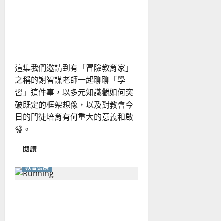
越
什麼是「多元知識觀」？如
教
會
何為「青少年事工」走出一
藩
籬，
條新路？
合
一
服
事？
這集我們邀請到有「冒險教育家」
世
界
之稱的謝智謀老師一起聊聊「學
華
福
習」這件事，以多元知識觀如何突
中
心
破既定的框架想像，以及對教會今
的
日的門徒培育有何重大的意義和啟
事
工
發。
理
念
為
Read
閱讀
何？
more
about
教會發展
什
麼
是
「多
神學教育的最後一哩路｜楊
元
知
錫儒
識
觀」？