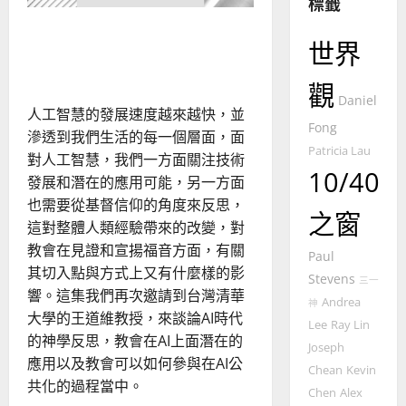
標籤
整
普世宣教
全
教會如何負責任地運用AI？
使
向
世界
福音策略的更新與AI公共化
命
穆
｜
斯
觀
4
Daniel
王
林
人工智慧的發展速度越來越快，並
永
傳
Fong
滲透到我們生活的每一個層面，面
普世宣教
信
福
Patricia Lau
對人工智慧，我們一方面關注技術
差
音
10/40
傳
的
發展和潛在的應用可能，另一方面
2025-
過
可
02-
也需要從基督信仰的角度來反思，
之窗
5
來
18
行
這對整體人類經驗帶來的改變，對
人
策
教會在見證和宣揚福音方面，有關
普世宣教
Paul
的
略
其切入點與方式上又有什麼樣的影
馬
Stevens
佳
｜
三一
響。這集我們再次邀請到台灣清華
來
美
黃
Andrea
神
西
大學的王道維教授，來談論AI時代
見
約
Lee
Ray Lin
6
亞
證
的神學反思，教會在AI上面潛在的
瑟
Joseph
華
｜
應用以及教會可以如何參與在AI公
Chean
Kevin
普世宣教
人
歐
2025-
共化的過程當中。
Chen
Alex
德
的
陽
02-