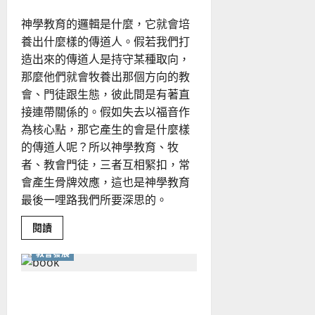
如
何
神學教育的邏輯是什麼，它就會培
為
「青
養出什麼樣的傳道人。假若我們打
少
年
造出來的傳道人是持守某種取向，
事
工」
那麼他們就會牧養出那個方向的教
走
會、門徒跟生態，彼此間是有著直
出
一
接連帶關係的。假如失去以福音作
條
新
為核心點，那它產生的會是什麼樣
路？
的傳道人呢？所以神學教育、牧
者、教會門徒，三者互相緊扣，常
會產生骨牌效應，這也是神學教育
最後一哩路我們所要深思的。
Read
閱讀
more
about
教會發展
神
學
教
育
充滿盼望認清教會的現實｜
的
最
萬力豪