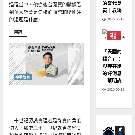
的當代意
過程當中，他從後台閱覽的數據看
義｜袁瑒
到華人教會是怎樣的面貌和所關注
的議題是什麼。
2026-06-18
Read
閱讀
普世
more
宣教
about
多
神學
重
教育
「天國的
身
分
福音」：
中
的
與神共創
忠
的好消息
心：
公
神學教育
｜蔡明謀
共
神
2026-06-18
學
神學美學初探：以「美」與
的
日
神相遇
常
實
踐
二十世紀認識真理若是從真的角度
切入，那麼二十一世紀就更多從美