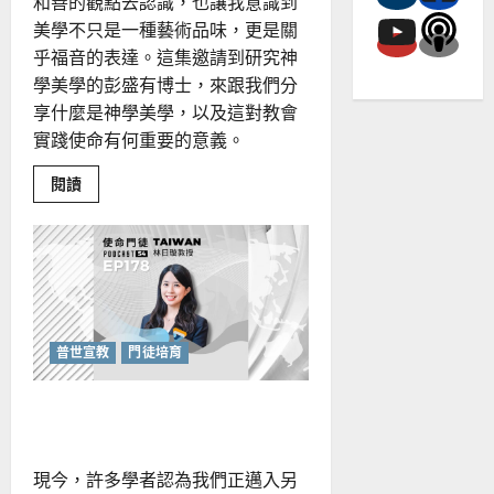
和善的觀點去認識，也讓我意識到
美學不只是一種藝術品味，更是關
乎福音的表達。這集邀請到研究神
學美學的彭盛有博士，來跟我們分
享什麼是神學美學，以及這對教會
實踐使命有何重要的意義。
Read
閱讀
more
about
神
學
美
學
初
探：
以
「美」
與
普世宣教
門徒培育
神
相
遇
數位時代，尋找真實與幸福
現今，許多學者認為我們正邁入另