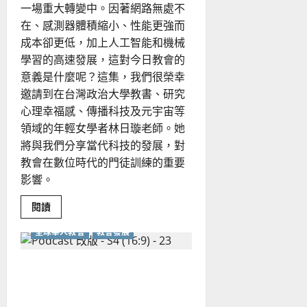
一場重大轉變中。因著網路無處不
在、感測器體積縮小、性能更強而
成本卻更低，加上人工智能和機械
學習的高速發展，這對今日教會的
意義是什麼呢？這集，我們很榮幸
邀請到在台灣政治大學教書、研究
心理幸福感、傳播科技及元宇宙等
領域的年輕女學者林日璇老師。她
將與我們分享當代科技的發展，對
教會在數位時代的門徒訓練的重要
影響。
Read
閱讀
more
about
全球華人教會
教會發展
數
位
時
代，
如何跨越教會藩籬，合一服
尋
找
事？世界華福中心的事工理
真
實