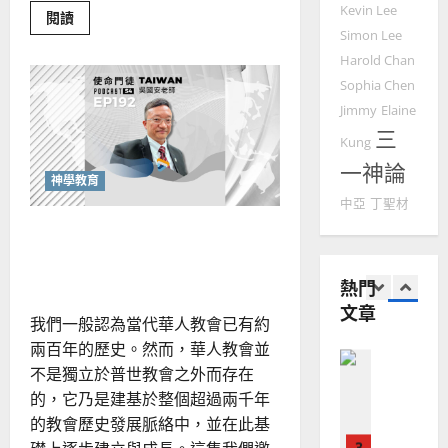
國
Kevin Lee
農
瑞
20
Read
閱讀
more
華
曆
萍
Simon Lee
about
7
人
新
教
Harold Chan
會
宣
年
2025-
Sophia Chen
如
教會發展
教
｜
何
02-
Jimmy
Elaine
門徒培育
負
經
余
20
責
三
如
歷
任
Kung
自
地
何
｜
力
一神論
運
以
神學教育
1
用
吳
AI？
國
中亞
丁聖材
振
福
2025-
普世宣教
度
音
突破侷限的歷史神學：深化
忠
02-
策
思
福
、
18
略
講台信息與牧養現場
維
的
音
溫
更
熱門
建
未
淑
新
文章
與
2
造
及
芳
我們一般認為當代華人教會已有約
AI
地
之
公
兩百年的歷史。然而，華人教會並
共
普世宣教
方
民
2025-
化
不是獨立於普世教會之外而存在
神學教育
堂
的
02-
宣
的，它乃是建基於整個超過兩千年
會
定
20
教
的教會歷史發展脈絡中，並在此基
？
義
的
3