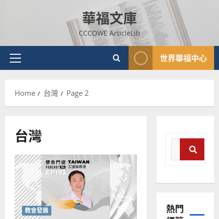
Skip
華福文庫
to
content
CCCOWE ArticleLib
世界華福中心
Primary
Menu
Home
台灣
Page 2
台灣
Search
for:
普世宣教
Search
神學教育
宣
教
熱門
的
3
教會發展