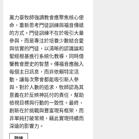
後
一
哩
路
萬力豪牧師強調教會應聚焦核心使
｜
楊
命，重新思考門徒訓練與福音傳遞
錫
儒
的方式。門徒訓練不在於吸引大量
參與，而是專注於培養少數結合愛
與信實的門徒，以清晰的認識論和
聖經根基進行系統化教導，同時借
鑒教會歷史的智慧。傳福音應融入
每個主日訊息，而非依賴特定活
動，讓每次聚會都能吸引新人參
與。對於人數的追求，牧師認為其
意義在於反映神託付的責任，幫助
檢視目標與行動的一致性。最終，
創新在於挑戰與豐富現有框架，而
非單純打破常規，藉此實現持續而
深遠的影響力。
Read
閱讀