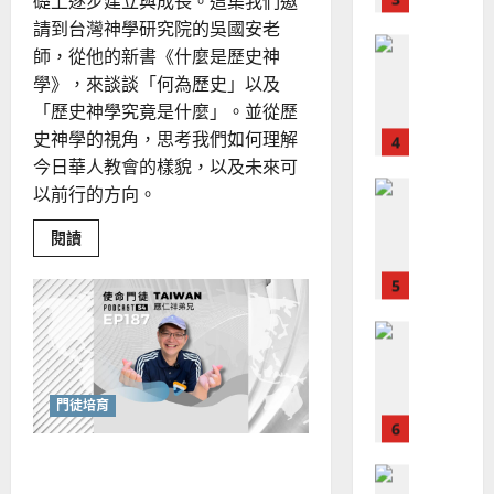
、
礎上逐步建立與成長。這集我們邀
整
現
2024-
請到台灣神學研究院的吳國安老
普世宣教
全
況
01-
師，從他的新書《什麼是歷史神
使
向
09
及
學》，來談談「何為歷史」以及
命
穆
反
「歷史神學究竟是什麼」。並從歷
｜
斯
思
史神學的視角，思考我們如何理解
4
王
林
｜
永
傳
今日華人教會的樣貌，以及未來可
葉
普世宣教
信
福
大
以前行的方向。
差
音
銘
傳
的
Read
閱讀
2025-
more
過
可
02-
about
2025-
5
來
突
18
行
02-
破
人
策
侷
18
普世宣教
限
的
略
的
馬
佳
｜
歷
史
來
美
黃
神
西
見
約
學：
門徒培育
深
6
亞
證
瑟
化
華
｜
講
門徒培育與信仰生活化：文
台
普世宣教
人
歐
信
2025-