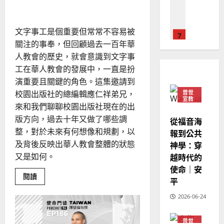
字事工的影響力
德
的
息
陽
02-
與
國
農
瑞
20
牧
華
養
曆
萍
現
文字事工是個重要但常常不容易被
7
人
新
場
關注的事奉，但回顧過去一百年華
宣
年
2025-
教會發展
教
人教會的歷史，就會意識到文字事
｜
02-
門徒培育
經
余
工在華人教會的發展中，一直是扮
20
如
歷
自
演重要且關鍵的角色。這集邀請到
何
｜
力
普世
校園出版社的總編輯應仁祥弟兄，
以
1
宣教
吳
來和我們聊聊校園出版社現在的出
國
振
2025-
版方向，過去十年又做了哪些調
普世宣教
度
從福音海
忠
02-
思
福
整，對於未來有何想像和規劃，以
報到公共
、
18
維
音
及背後反映出華人教會整體的狀態
神學：穿
溫
建
未
淑
越時代的
又是如何。
2
造
及
芳
使命｜安
地
之
Read
閱讀
平
more
普世宣教
方
民
about
2025-
神學教育
堂
的
門
2026-06-24
02-
徒
宣
會
定
20
培
教
育
？
義
普世