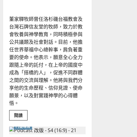
念為何？
與
幸
福
董家驊牧師曾任洛杉磯台福教會及
台灣石牌信友堂的牧師，致力於教
會牧養與神學教育，同時積極參與
公共議題及社會對話。目前，他擔
任世界華福中心總幹事，肩負著重
要的使命。他表示，願意全心全力
跟隨上帝的託付，在上帝的國度中
成為「搭橋的人」，促進不同群體
之間的交流與理解。他將與我們分
享他的生命歷程、信仰見證、使命
願景，以及對實踐神學的心得體
悟。
Read
閱讀
more
about
門徒培育
如
何
跨