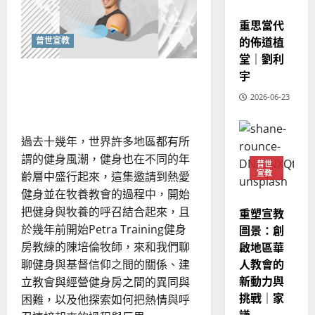
與
的
3
宣教
、
信
整
仰
重思當代
現
2024-
生
普世宣教
全
況
的佈道植
01-
活
普世宣教
化：
使
向
09
及
堂｜劉利
文
命
穆
反
字
宇
鍛鍊身體的靈命塑造：教會
事
｜
斯
思
工
健身房的福音策略
4
王
2026-06-23
林
的
｜
影
永
傳
葉
響
普世宣教
信
福
力
大
過去十幾年，世界許多地區都有所
差
音
銘
謂的健身風潮，健身也在不同的年
傳
的
2025-
普世
宣教
過
齡層中盛行起來，這集邀請到熱愛
可
02-
2025-
5
來
18
行
健身並在牧養教會的過程中，開始
02-
人
策
18
把健身與牧養的呼召結合起來，且
重塑宣教
普世宣教
的
略
於幾年前開始Petra Training健身
圖景：創
馬
佳
｜
啟地區華
房教練的陳培倫牧師，來和我們聊
來
美
黃
人教會的
聊健身與基督信仰之間的關係、建
西
見
約
新動力與
6
立教會與經營健身房之間的異同與
亞
證
瑟
挑戰｜家
華
｜
困難，以及他探索如何把熱情與呼
普世宣教
人
謙